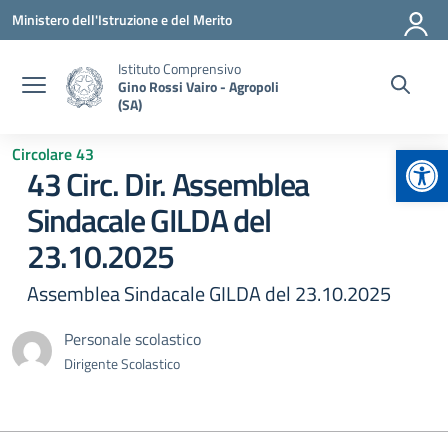
Vai ai contenuti
Vai al menu di navigazione
Vai al footer
Ministero dell'Istruzione e del Merito
Istituto Comprensivo
Gino Rossi Vairo - Agropoli
(SA)
Apr
Circolare 43
43 Circ. Dir. Assemblea
Sindacale GILDA del
23.10.2025
Assemblea Sindacale GILDA del 23.10.2025
Personale scolastico
Dirigente Scolastico