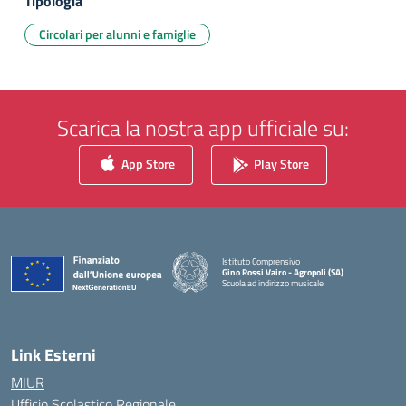
Tipologia
Circolari per alunni e famiglie
Scarica la nostra app ufficiale su:
App Store
Play Store
Istituto Comprensivo
Gino Rossi Vairo - Agropoli (SA)
Scuola ad indirizzo musicale
— Visita la pagina iniziale della scuola
Link Esterni
MIUR
Ufficio Scolastico Regionale