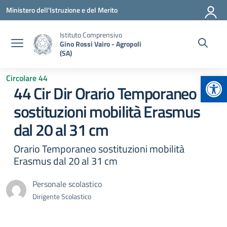
Vai ai contenuti
Vai al menu di navigazione
Vai al footer
Ministero dell'Istruzione e del Merito
Istituto Comprensivo
Gino Rossi Vairo - Agropoli
(SA)
Apr
Circolare 44
44 Cir Dir Orario Temporaneo
sostituzioni mobilità Erasmus
dal 20 al 31 cm
Orario Temporaneo sostituzioni mobilità
Erasmus dal 20 al 31 cm
Personale scolastico
Dirigente Scolastico