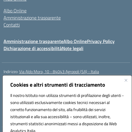
Albo Online
Amministrazione trasparente
Contatti
Amministrazione trasparente
Albo Online
Privacy Policy
Dichiarazione di accessibilità
Note legali
Indirizzo:
Via Aldo Moro, 10 - 84043 Agropoli (SA) - Italia
Centralino:
0974.823222
Email:
saic8at00d@istruzione.it
Posta elettronica certificata (PEC):
Cookies e altri strumenti di tracciamento
saic8at00d@pec.istruzione.it
Codice fiscale: 90009620650
Il nostro Istituto non utilizza strumenti di profilazione degli utenti -
Codice meccanografico:
SAIC8AT00D
sono utilizzati esclusivamente cookies tecnici necessari al
Codice Indice delle Pubbliche Amministrazioni (IPA): istsc_saic8at00d
corretto funzionamento del sito, alla fruibilità dei servizi
Codice unico di fatturazione (CUF): UF1K7E
istituzionali e alla sua accessibilità – sono utilizzati, inoltre,
strumenti statistici anonimizzati messi a disposizione da Web
Analytics Italia.