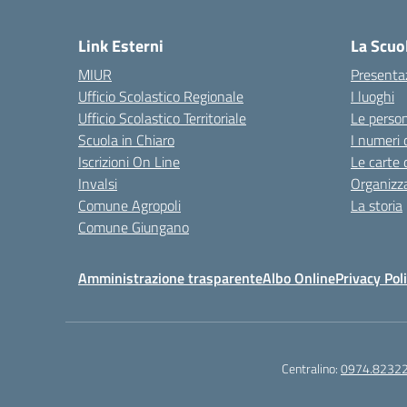
— 
Link Esterni
La Scuo
MIUR
Presenta
Ufficio Scolastico Regionale
I luoghi
Ufficio Scolastico Territoriale
Le perso
Scuola in Chiaro
I numeri 
Iscrizioni On Line
Le carte 
Invalsi
Organizz
Comune Agropoli
La storia
Comune Giungano
Amministrazione trasparente
Albo Online
Privacy Pol
Centralino:
0974.8232