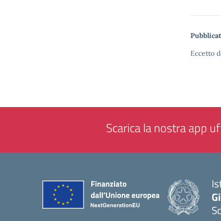
Pubblicat
Eccetto d
Scarica la nostra app uff
Is
Gi
Sc