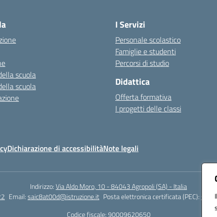
Visita la pagina iniziale della scuola
la
I Servizi
zione
Personale scolastico
Famiglie e studenti
ne
Percorsi di studio
della scuola
Didattica
della scuola
Offerta formativa
azione
I progetti delle classi
icy
Dichiarazione di accessibilità
Note legali
Indirizzo:
Via Aldo Moro, 10 - 84043 Agropoli (SA) - Italia
22
Email:
saic8at00d@istruzione.it
Posta elettronica certificata (PEC):
saic8
Codice fiscale: 90009620650