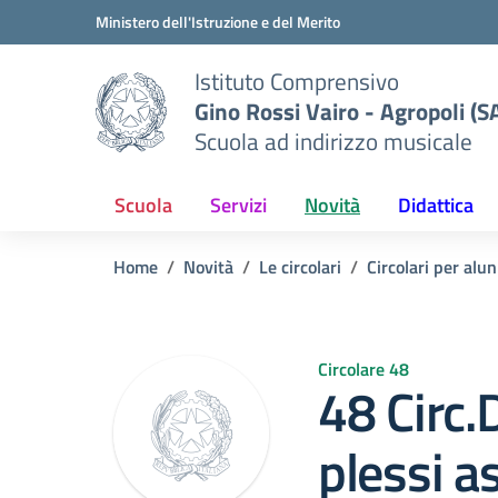
Vai ai contenuti
Vai al menu di navigazione
Vai al footer
Ministero dell'Istruzione e del Merito
Istituto Comprensivo
Gino Rossi Vairo - Agropoli (S
Scuola ad indirizzo musicale
Scuola
Servizi
Novità
Didattica
Home
Novità
Le circolari
Circolari per alun
Circolare 48
48 Circ.
plessi a