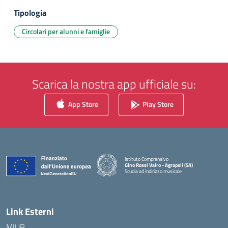
Tipologia
Circolari per alunni e famiglie
Scarica la nostra app ufficiale su:
App Store
Play Store
Istituto Comprensivo
Gino Rossi Vairo - Agropoli (SA)
Scuola ad indirizzo musicale
— Visita la pagina iniziale della scuola
Link Esterni
MIUR