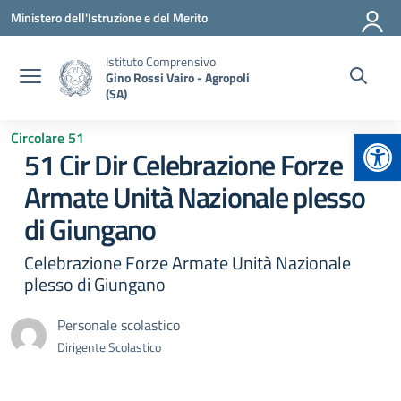
Vai ai contenuti
Vai al menu di navigazione
Vai al footer
Ministero dell'Istruzione e del Merito
Istituto Comprensivo
Gino Rossi Vairo - Agropoli
(SA)
Apr
Circolare 51
51 Cir Dir Celebrazione Forze
Armate Unità Nazionale plesso
di Giungano
Celebrazione Forze Armate Unità Nazionale
plesso di Giungano
Personale scolastico
Dirigente Scolastico