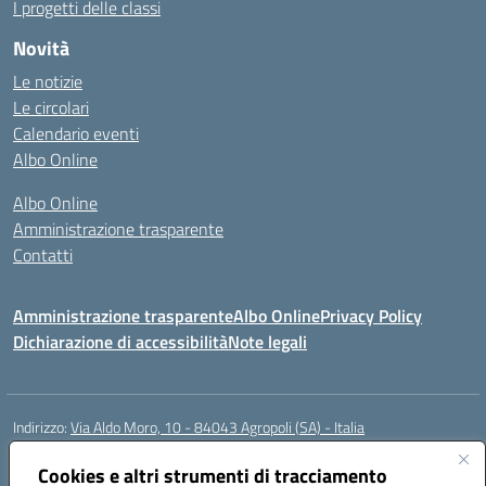
I progetti delle classi
Novità
Le notizie
Le circolari
Calendario eventi
Albo Online
Albo Online
Amministrazione trasparente
Contatti
Amministrazione trasparente
Albo Online
Privacy Policy
Dichiarazione di accessibilità
Note legali
Indirizzo:
Via Aldo Moro, 10 - 84043 Agropoli (SA) - Italia
Centralino:
0974.823222
Email:
saic8at00d@istruzione.it
Posta elettronica certificata (PEC):
Cookies e altri strumenti di tracciamento
saic8at00d@pec.istruzione.it