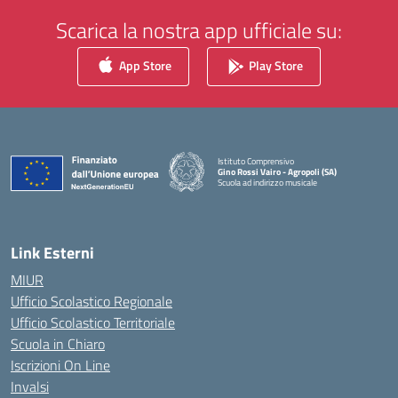
Scarica la nostra app ufficiale su:
App Store
Play Store
Istituto Comprensivo
Gino Rossi Vairo - Agropoli (SA)
Scuola ad indirizzo musicale
— Visita la pagina iniziale della scuola
Link Esterni
MIUR
Ufficio Scolastico Regionale
Ufficio Scolastico Territoriale
Scuola in Chiaro
Iscrizioni On Line
Invalsi