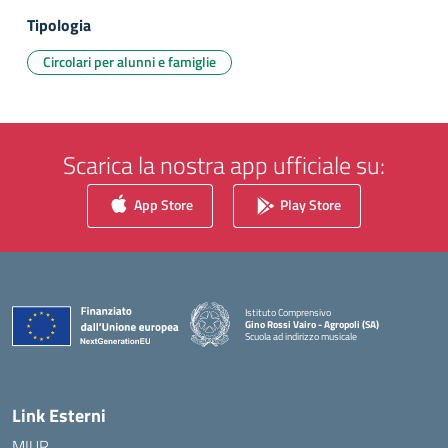
Tipologia
Circolari per alunni e famiglie
Scarica la nostra app ufficiale su:
App Store
Play Store
Istituto Comprensivo
Gino Rossi Vairo - Agropoli (SA)
Scuola ad indirizzo musicale
— Visita la pagina iniziale della scuola
Link Esterni
MIUR