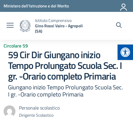
Vai ai contenuti
Vai al menu di navigazione
Vai al footer
Ministero dell'Istruzione e del Merito
Istituto Comprensivo
Gino Rossi Vairo - Agropoli
(SA)
Apr
Circolare 59
59 Cir Dir Giungano inizio
Tempo Prolungato Scuola Sec. I
gr. -Orario completo Primaria
Giungano inizio Tempo Prolungato Scuola Sec.
I gr. -Orario completo Primaria
Personale scolastico
Dirigente Scolastico