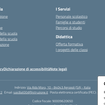
la
I Servizi
zione
Personale scolastico
Famiglie e studenti
ne
Percorsi di studio
della scuola
Didattica
della scuola
Offerta formativa
azione
I progetti delle classi
icy
Dichiarazione di accessibilità
Note legali
Indirizzo:
Via Aldo Moro, 10 - 84043 Agropoli (SA) - Italia
22
Email:
saic8at00d@istruzione.it
Posta elettronica certificata (PEC):
saic8
Codice fiscale: 90009620650