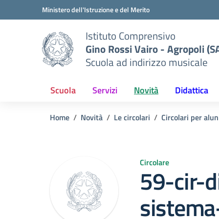
Vai ai contenuti
Vai al menu di navigazione
Vai al footer
Ministero dell'Istruzione e del Merito
Istituto Comprensivo
Gino Rossi Vairo - Agropoli (S
Scuola ad indirizzo musicale
Scuola
Servizi
Novità
Didattica
Home
Novità
Le circolari
Circolari per alun
Circolare
59-cir-d
sistema