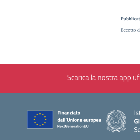
Pubblicat
Eccetto d
Scarica la nostra app uff
Is
Gi
Sc
— 