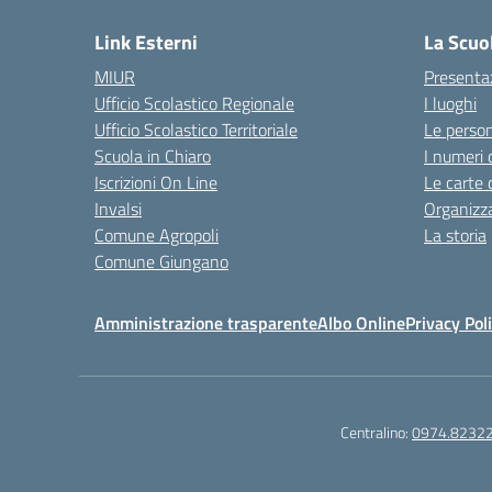
Link Esterni
La Scuo
MIUR
Presenta
Ufficio Scolastico Regionale
I luoghi
Ufficio Scolastico Territoriale
Le perso
Scuola in Chiaro
I numeri 
Iscrizioni On Line
Le carte 
Invalsi
Organizz
Comune Agropoli
La storia
Comune Giungano
Amministrazione trasparente
Albo Online
Privacy Pol
Centralino:
0974.8232