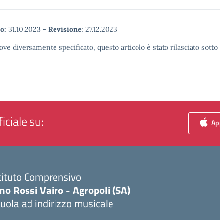
o:
31.10.2023
-
Revisione:
27.12.2023
ove diversamente specificato, questo articolo è stato rilasciato sott
iciale su:
App
tituto Comprensivo
no Rossi Vairo - Agropoli (SA)
uola ad indirizzo musicale
Visita la pagina iniziale della scuola