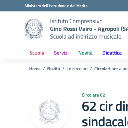
Vai ai contenuti
Vai al menu di navigazione
Vai al footer
Ministero dell'Istruzione e del Merito
Istituto Comprensivo
Gino Rossi Vairo - Agropoli (S
Scuola ad indirizzo musicale
Scuola
Servizi
Novità
Didattica
Home
Novità
Le circolari
Circolari per alun
Circolare 62
62 cir d
sindaca