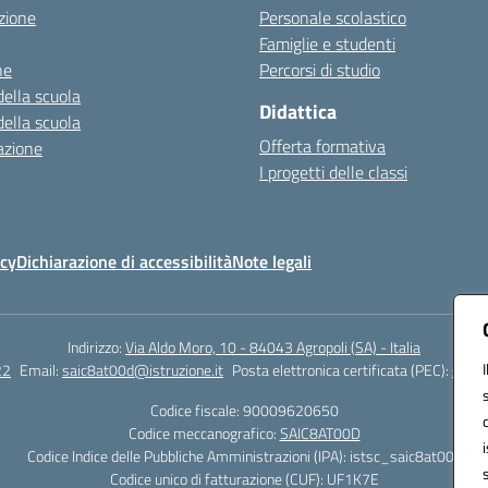
zione
Personale scolastico
Famiglie e studenti
ne
Percorsi di studio
della scuola
Didattica
della scuola
Offerta formativa
azione
I progetti delle classi
icy
Dichiarazione di accessibilità
Note legali
Indirizzo:
Via Aldo Moro, 10 - 84043 Agropoli (SA) - Italia
22
Email:
saic8at00d@istruzione.it
Posta elettronica certificata (PEC):
saic8
Codice fiscale: 90009620650
Codice meccanografico:
SAIC8AT00D
Codice Indice delle Pubbliche Amministrazioni (IPA): istsc_saic8at00d
Codice unico di fatturazione (CUF): UF1K7E