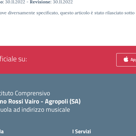
o:
30.11.2022
-
Revisione:
30.11.2022
ove diversamente specificato, questo articolo è stato rilasciato sott
iciale su:
App
tituto Comprensivo
no Rossi Vairo - Agropoli (SA)
uola ad indirizzo musicale
Visita la pagina iniziale della scuola
la
I Servizi