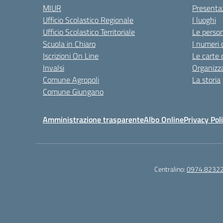
MIUR
Presenta
Ufficio Scolastico Regionale
I luoghi
Ufficio Scolastico Territoriale
Le perso
Scuola in Chiaro
I numeri 
Iscrizioni On Line
Le carte 
Invalsi
Organizz
Comune Agropoli
La storia
Comune Giungano
Amministrazione trasparente
Albo Online
Privacy Pol
Centralino:
0974.8232