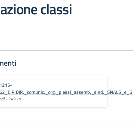
azione classi
menti
1215-
62_CIR.DIR._comunic._org._plessi_assemb._sind._SNALS_e_G
pdf - 749 kb