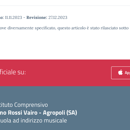
o:
11.11.2023
-
Revisione:
27.12.2023
ove diversamente specificato, questo articolo è stato rilasciato sott
iciale su:
App
tituto Comprensivo
no Rossi Vairo - Agropoli (SA)
uola ad indirizzo musicale
Visita la pagina iniziale della scuola