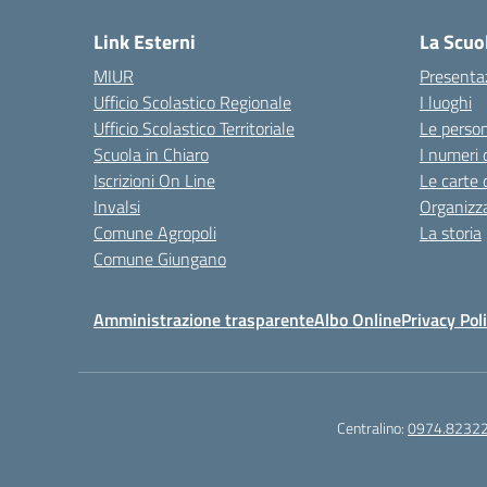
Link Esterni
La Scuo
MIUR
Presenta
Ufficio Scolastico Regionale
I luoghi
Ufficio Scolastico Territoriale
Le perso
Scuola in Chiaro
I numeri 
Iscrizioni On Line
Le carte 
Invalsi
Organizz
Comune Agropoli
La storia
Comune Giungano
Amministrazione trasparente
Albo Online
Privacy Pol
Centralino:
0974.8232