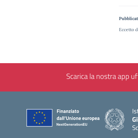
Pubblicat
Eccetto d
Scarica la nostra app uff
Is
Gi
Sc
— 