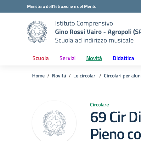
Vai ai contenuti
Vai al menu di navigazione
Vai al footer
Ministero dell'Istruzione e del Merito
Istituto Comprensivo
Gino Rossi Vairo - Agropoli (S
Scuola ad indirizzo musicale
Scuola
Servizi
Novità
Didattica
Home
Novità
Le circolari
Circolari per alun
Circolare
69 Cir D
Pieno co