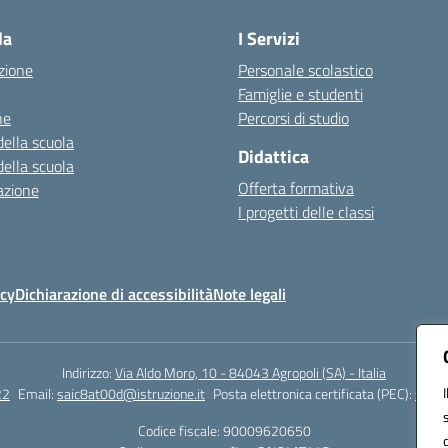
la
I Servizi
zione
Personale scolastico
Famiglie e studenti
ne
Percorsi di studio
della scuola
Didattica
della scuola
Offerta formativa
azione
I progetti delle classi
icy
Dichiarazione di accessibilità
Note legali
Indirizzo:
Via Aldo Moro, 10 - 84043 Agropoli (SA) - Italia
22
Email:
saic8at00d@istruzione.it
Posta elettronica certificata (PEC):
saic8
Codice fiscale: 90009620650