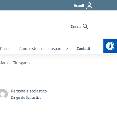
Accedi
Cerca
Apr
 Online
Amministrazione trasparente
Contatti
infanzia Giungano
Personale scolastico
Dirigente Scolastico