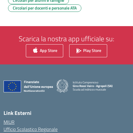
Circolari per alunni e famiglie
Circolari per docenti e personale ATA
Scarica la nostra app ufficiale su:
App Store
Play Store
Istituto Comprensivo
Gino Rossi Vairo - Agropoli (SA)
Scuola ad indirizzo musicale
— Visita la pagina iniziale della scuola
Link Esterni
MIUR
Ufficio Scolastico Regionale