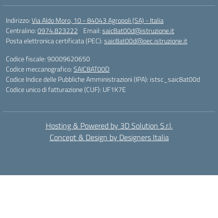
Indirizzo:
Via Aldo Moro, 10 - 84043 Agropoli (SA) - Italia
Centralino:
0974.823222
Email:
saic8at00d@istruzione.it
Posta elettronica certificata (PEC):
saic8at00d@pec.istruzione.it
Codice fiscale: 90009620650
Codice meccanografico:
SAIC8AT00D
Codice Indice delle Pubbliche Amministrazioni (IPA): istsc_saic8at00d
Codice unico di fatturazione (CUF): UF1K7E
Hosting & Powered by 3D Solution S.r.l.
Concept & Design by Designers Italia