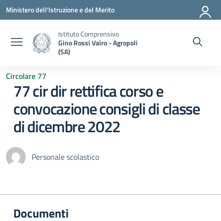
Vai ai contenuti
Vai al menu di navigazione
Vai al footer
Ministero dell'Istruzione e del Merito
Istituto Comprensivo
Gino Rossi Vairo - Agropoli
(SA)
Circolare 77
77 cir dir rettifica corso e
convocazione consigli di classe
di dicembre 2022
Personale scolastico
Documenti