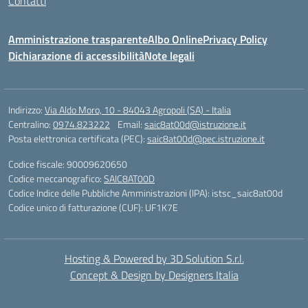
Contatti
Amministrazione trasparente
Albo Online
Privacy Policy
Dichiarazione di accessibilità
Note legali
Indirizzo:
Via Aldo Moro, 10 - 84043 Agropoli (SA) - Italia
Centralino:
0974.823222
Email:
saic8at00d@istruzione.it
Posta elettronica certificata (PEC):
saic8at00d@pec.istruzione.it
Codice fiscale: 90009620650
Codice meccanografico:
SAIC8AT00D
Codice Indice delle Pubbliche Amministrazioni (IPA): istsc_saic8at00d
Codice unico di fatturazione (CUF): UF1K7E
Hosting & Powered by 3D Solution S.r.l.
Concept & Design by Designers Italia