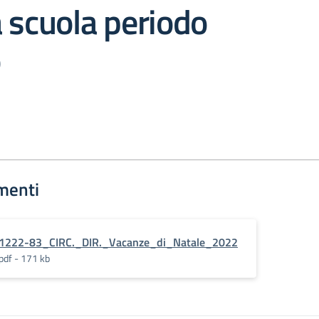
 scuola periodo
o
menti
1222-83_CIRC._DIR._Vacanze_di_Natale_2022
pdf - 171 kb