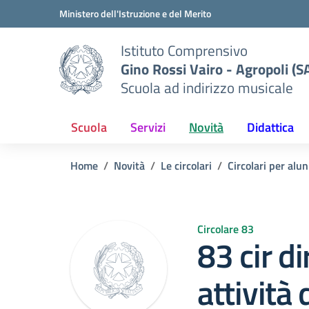
Vai ai contenuti
Vai al menu di navigazione
Vai al footer
Ministero dell'Istruzione e del Merito
Istituto Comprensivo
Gino Rossi Vairo - Agropoli (S
Scuola ad indirizzo musicale
Scuola
Servizi
Novità
Didattica
Home
Novità
Le circolari
Circolari per alun
Circolare 83
83 cir d
attività 