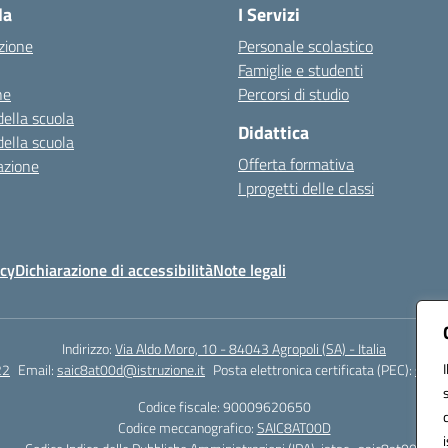
la
I Servizi
zione
Personale scolastico
Famiglie e studenti
ne
Percorsi di studio
della scuola
Didattica
della scuola
Offerta formativa
azione
I progetti delle classi
icy
Dichiarazione di accessibilità
Note legali
Indirizzo:
Via Aldo Moro, 10 - 84043 Agropoli (SA) - Italia
22
Email:
saic8at00d@istruzione.it
Posta elettronica certificata (PEC):
saic8
Codice fiscale: 90009620650
Codice meccanografico:
SAIC8AT00D