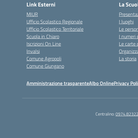
Link Esterni
La Scuo
MIUR
Presenta
Ufficio Scolastico Regionale
I luoghi
Ufficio Scolastico Territoriale
Le perso
Scuola in Chiaro
I numeri 
Iscrizioni On Line
Le carte 
Invalsi
Organizz
Comune Agropoli
La storia
Comune Giungano
Amministrazione trasparente
Albo Online
Privacy Pol
Centralino:
0974.8232