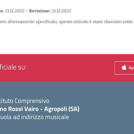
o:
21.12.2022
-
Revisione:
21.12.2022
ove diversamente specificato, questo articolo è stato rilasciato sott
iciale su:
App
tituto Comprensivo
no Rossi Vairo - Agropoli (SA)
uola ad indirizzo musicale
Visita la pagina iniziale della scuola