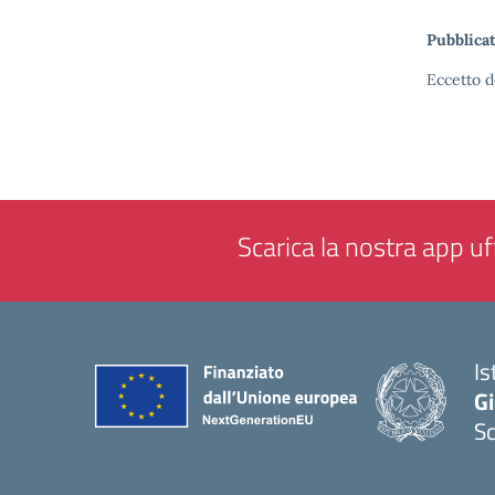
Pubblicat
Eccetto d
Scarica la nostra app uff
Is
Gi
Sc
— 