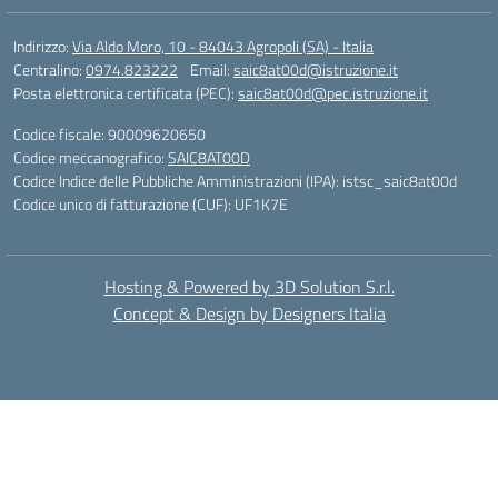
Indirizzo:
Via Aldo Moro, 10 - 84043 Agropoli (SA) - Italia
Centralino:
0974.823222
Email:
saic8at00d@istruzione.it
Posta elettronica certificata (PEC):
saic8at00d@pec.istruzione.it
Codice fiscale: 90009620650
Codice meccanografico:
SAIC8AT00D
Codice Indice delle Pubbliche Amministrazioni (IPA): istsc_saic8at00d
Codice unico di fatturazione (CUF): UF1K7E
Hosting & Powered by 3D Solution S.r.l.
Concept & Design by Designers Italia