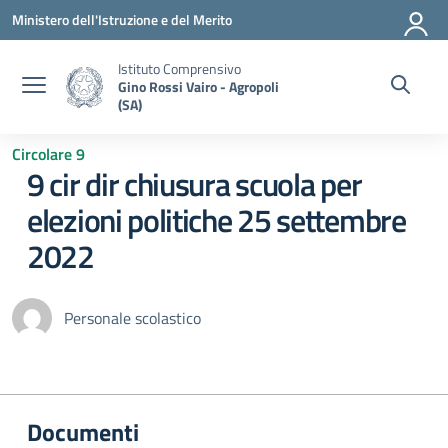
Vai ai contenuti
Vai al menu di navigazione
Vai al footer
Ministero dell'Istruzione e del Merito
Istituto Comprensivo
Gino Rossi Vairo - Agropoli
(SA)
Circolare 9
9 cir dir chiusura scuola per
elezioni politiche 25 settembre
2022
Personale scolastico
Documenti