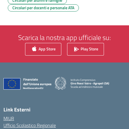
Circolari per alunni e famiglie
Circolari per docenti e personale ATA
Scarica la nostra app ufficiale su:
App Store
Play Store
Istituto Comprensivo
Gino Rossi Vairo - Agropoli (SA)
Scuola ad indirizzo musicale
— Visita la pagina iniziale della scuola
Link Esterni
MIUR
Ufficio Scolastico Regionale