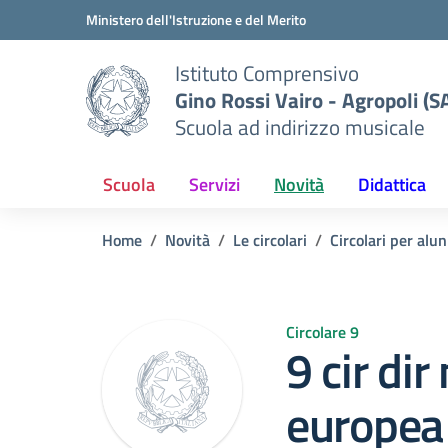
Vai ai contenuti
Vai al menu di navigazione
Vai al footer
Ministero dell'Istruzione e del Merito
Istituto Comprensivo
Gino Rossi Vairo - Agropoli (S
Scuola ad indirizzo musicale
Scuola
Servizi
Novità
Didattica
Home
Novità
Le circolari
Circolari per alun
Circolare 9
9 cir di
europea 