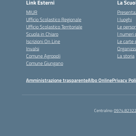
Link Esterni
La Scuo
MIUR
Presenta
Ufficio Scolastico Regionale
I luoghi
Ufficio Scolastico Territoriale
Le perso
Scuola in Chiaro
I numeri 
Iscrizioni On Line
Le carte 
Invalsi
Organizz
Comune Agropoli
La storia
Comune Giungano
Amministrazione trasparente
Albo Online
Privacy Pol
Centralino:
0974.8232