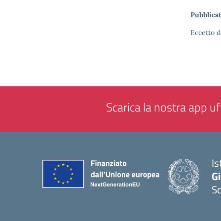
Pubblicat
Eccetto d
Scarica la nostra app uff
Is
Gi
Sc
— 