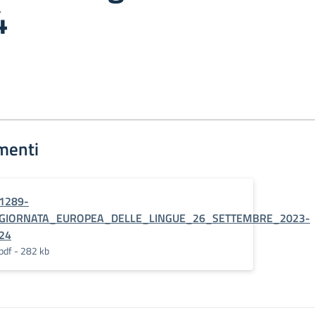
4
menti
1289-
GIORNATA_EUROPEA_DELLE_LINGUE_26_SETTEMBRE_2023-
24
pdf - 282 kb