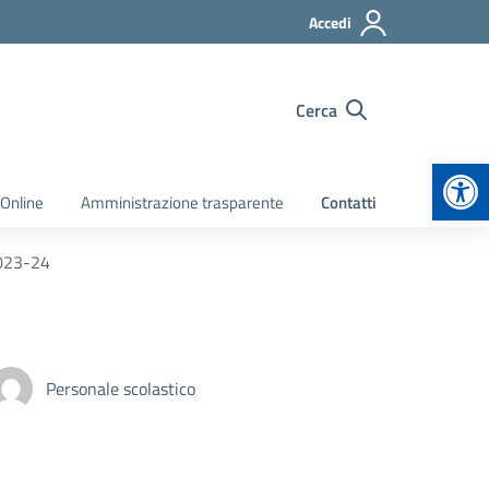
Accedi
Cerca
Apr
 Online
Amministrazione trasparente
Contatti
2023-24
Personale scolastico