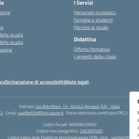
la
I Servizi
zione
Personale scolastico
Famiglie e studenti
ne
Percorsi di studio
della scuola
Didattica
della scuola
Offerta formativa
azione
I progetti delle classi
icy
Dichiarazione di accessibilità
Note legali
Indirizzo:
Via Aldo Moro, 10 - 84043 Agropoli (SA) - Italia
22
Email:
saic8at00d@istruzione.it
Posta elettronica certificata (PEC):
saic8
Codice fiscale: 90009620650
Codice meccanografico:
SAIC8AT00D
Codice Indice delle Pubbliche Amministrazioni (IPA): istsc_saic8at00d