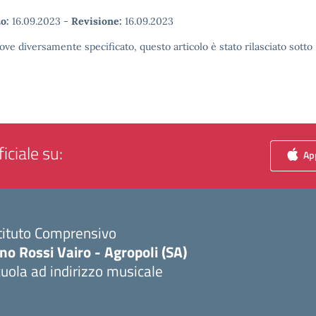
o:
16.09.2023
-
Revisione:
16.09.2023
ove diversamente specificato, questo articolo è stato rilasciato sott
iciale su:
App
tituto Comprensivo
no Rossi Vairo - Agropoli (SA)
uola ad indirizzo musicale
Visita la pagina iniziale della scuola