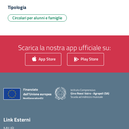
Tipologia
Circolari per alunni e famiglie
Scarica la nostra app ufficiale su:
App Store
Play Store
Istituto Comprensivo
Gino Rossi Vairo - Agropoli (SA)
Scuola ad indirizzo musicale
— Visita la pagina iniziale della scuola
Link Esterni
MIUR