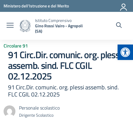
Vai ai contenuti
Vai al menu di navigazione
Vai al footer
Ministero dell'Istruzione e del Merito
Istituto Comprensivo
Gino Rossi Vairo - Agropoli
(SA)
Apr
Circolare 91
91 Circ.Dir. comunic. org. plessi
assemb. sind. FLC CGIL
02.12.2025
91 Circ.Dir. comunic. org. plessi assemb. sind.
FLC CGIL 02.12.2025
Personale scolastico
Dirigente Scolastico