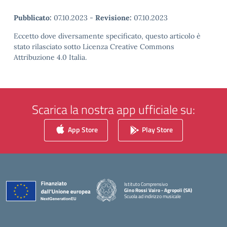
Pubblicato:
07.10.2023
-
Revisione:
07.10.2023
Eccetto dove diversamente specificato, questo articolo è
stato rilasciato sotto Licenza Creative Commons
Attribuzione 4.0 Italia.
Scarica la nostra app ufficiale su:
App Store
Play Store
Istituto Comprensivo
Gino Rossi Vairo - Agropoli (SA)
Scuola ad indirizzo musicale
— Visita la pagina iniziale della scuola