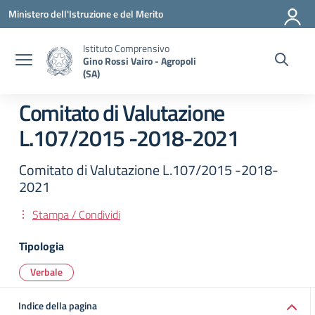
Vai ai contenuti
Vai al menu di navigazione
Vai al footer
Ministero dell'Istruzione e del Merito
Istituto Comprensivo
Gino Rossi Vairo - Agropoli
(SA)
Comitato di Valutazione
L.107/2015 -2018-2021
Comitato di Valutazione L.107/2015 -2018-
2021
Stampa / Condividi
Tipologia
Verbale
Indice della pagina