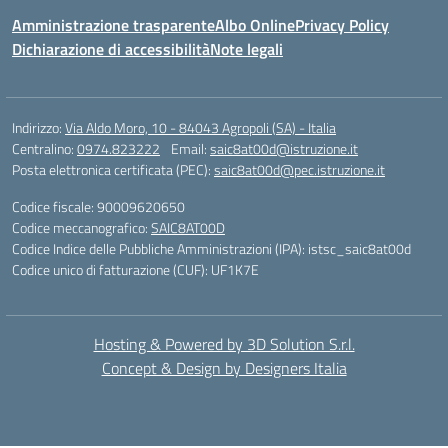
Amministrazione trasparente
Albo Online
Privacy Policy
Dichiarazione di accessibilità
Note legali
Indirizzo:
Via Aldo Moro, 10 - 84043 Agropoli (SA) - Italia
Centralino:
0974.823222
Email:
saic8at00d@istruzione.it
Posta elettronica certificata (PEC):
saic8at00d@pec.istruzione.it
Codice fiscale: 90009620650
Codice meccanografico:
SAIC8AT00D
Codice Indice delle Pubbliche Amministrazioni (IPA): istsc_saic8at00d
Codice unico di fatturazione (CUF): UF1K7E
Hosting & Powered by 3D Solution S.r.l.
Concept & Design by Designers Italia