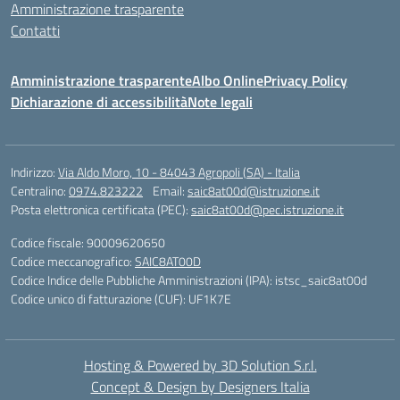
Amministrazione trasparente
Contatti
Amministrazione trasparente
Albo Online
Privacy Policy
Dichiarazione di accessibilità
Note legali
Indirizzo:
Via Aldo Moro, 10 - 84043 Agropoli (SA) - Italia
Centralino:
0974.823222
Email:
saic8at00d@istruzione.it
Posta elettronica certificata (PEC):
saic8at00d@pec.istruzione.it
Codice fiscale: 90009620650
Codice meccanografico:
SAIC8AT00D
Codice Indice delle Pubbliche Amministrazioni (IPA): istsc_saic8at00d
Codice unico di fatturazione (CUF): UF1K7E
Hosting & Powered by 3D Solution S.r.l.
Concept & Design by Designers Italia