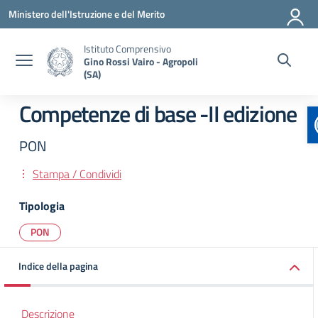
Vai ai contenuti
Vai al menu di navigazione
Vai al footer
Ministero dell'Istruzione e del Merito
Istituto Comprensivo
Gino Rossi Vairo - Agropoli
(SA)
Competenze di base -II edizione
PON
Stampa / Condividi
Tipologia
PON
Indice della pagina
Descrizione