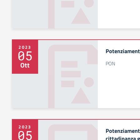
2023
Potenziamento
05
PON
Ott
2023
Potenziament
05
cittadinanza 