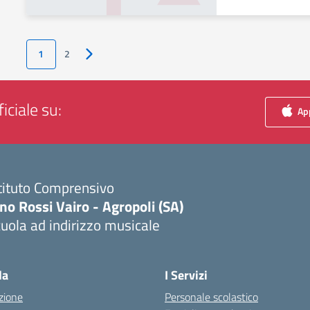
1
2
Pagina successiva
iciale su:
App
tituto Comprensivo
no Rossi Vairo - Agropoli (SA)
uola ad indirizzo musicale
Visita la pagina iniziale della scuola
la
I Servizi
zione
Personale scolastico