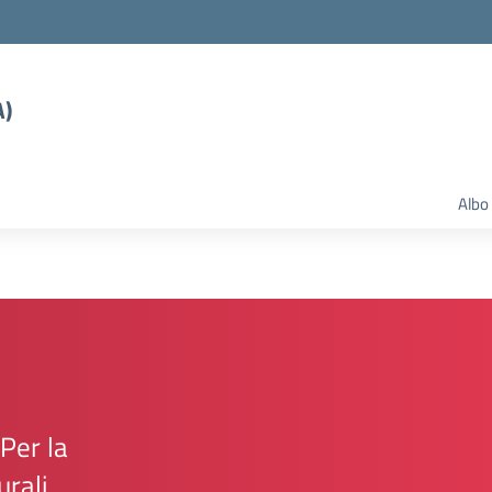
A)
Albo
Per la
urali