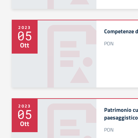
2023
Competenze d
05
PON
Ott
2023
Patrimonio cul
05
paesaggistico
Ott
PON