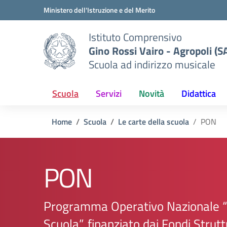
Vai ai contenuti
Vai al menu di navigazione
Vai al footer
Ministero dell'Istruzione e del Merito
Istituto Comprensivo
Gino Rossi Vairo - Agropoli (S
Scuola ad indirizzo musicale
Scuola
Servizi
Novità
Didattica
Home
Scuola
Le carte della scuola
PON
PON
Programma Operativo Nazionale “
Scuola”, finanziato dai Fondi Strutt