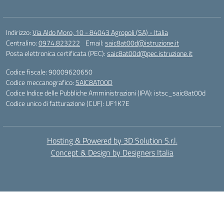
Indirizzo:
Via Aldo Moro, 10 - 84043 Agropoli (SA) - Italia
Centralino:
0974.823222
Email:
saic8at00d@istruzione.it
Posta elettronica certificata (PEC):
saic8at00d@pec.istruzione.it
Codice fiscale: 90009620650
Codice meccanografico:
SAIC8AT00D
Codice Indice delle Pubbliche Amministrazioni (IPA): istsc_saic8at00d
Codice unico di fatturazione (CUF): UF1K7E
Hosting & Powered by 3D Solution S.r.l.
Concept & Design by Designers Italia