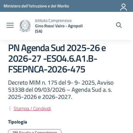
Vai ai contenuti
Vai al menu di navigazione
Vai al footer
Ministero dell'Istruzione e del Merito
Istituto Comprensivo
Gino Rossi Vairo - Agropoli
(SA)
PN Agenda Sud 2025-26 e
2026-27 -ESO4.6.A1.B-
FSEPNCA-2026-475
Decreto MIM n. 175 del 9- 9- 2025, Avviso
53338 del 09/03/2026 – Agenda Sud a. s.
2025-2026 e 2026-2027.
Stampa / Condividi
Tipologia
PN Scuola e Competenze