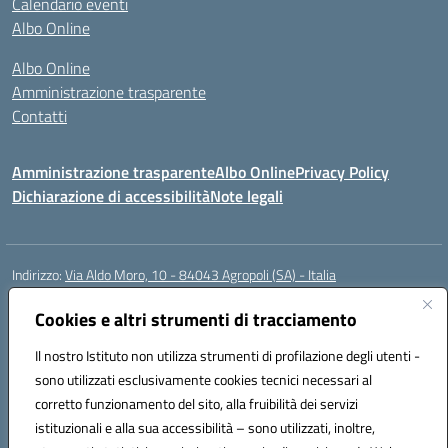
Calendario eventi
Albo Online
Albo Online
Amministrazione trasparente
Contatti
Amministrazione trasparente
Albo Online
Privacy Policy
Dichiarazione di accessibilità
Note legali
Indirizzo:
Via Aldo Moro, 10 - 84043 Agropoli (SA) - Italia
Centralino:
0974.823222
Email:
saic8at00d@istruzione.it
Posta elettronica certificata (PEC):
Cookies e altri strumenti di tracciamento
saic8at00d@pec.istruzione.it
Codice fiscale: 90009620650
Il nostro Istituto non utilizza strumenti di profilazione degli utenti -
Codice meccanografico:
SAIC8AT00D
sono utilizzati esclusivamente cookies tecnici necessari al
Codice Indice delle Pubbliche Amministrazioni (IPA): istsc_saic8at00d
corretto funzionamento del sito, alla fruibilità dei servizi
Codice unico di fatturazione (CUF): UF1K7E
istituzionali e alla sua accessibilità – sono utilizzati, inoltre,