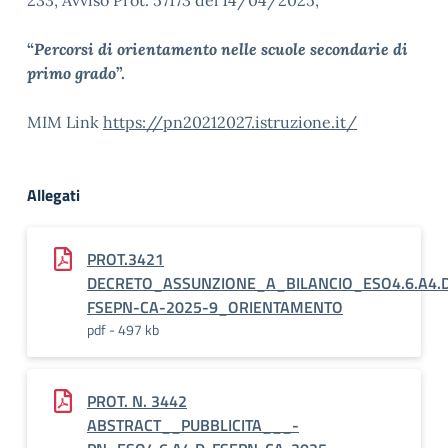
233, Avviso Prot. 57173 del 14/04/2025,
“
Percorsi di orientamento nelle scuole secondarie di
primo grado
”
.
MIM Link
https://pn20212027.istruzione.it/
Allegati
PROT.3421
DECRETO_ASSUNZIONE_A_BILANCIO_ESO4.6.A4.
FSEPN-CA-2025-9_ORIENTAMENTO
pdf - 497 kb
PROT. N. 3442
ABSTRACT__PUBBLICITA___-