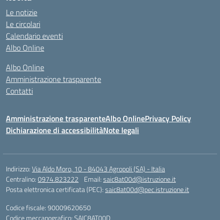
Le notizie
Le circolari
Calendario eventi
Albo Online
Albo Online
Amministrazione trasparente
Contatti
Amministrazione trasparente
Albo Online
Privacy Policy
Dichiarazione di accessibilità
Note legali
Indirizzo:
Via Aldo Moro, 10 - 84043 Agropoli (SA) - Italia
Centralino:
0974.823222
Email:
saic8at00d@istruzione.it
Posta elettronica certificata (PEC):
saic8at00d@pec.istruzione.it
Codice fiscale: 90009620650
Codice meccanografico:
SAIC8AT00D