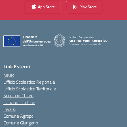
App Store
Play Store
Istituto Comprensivo
Gino Rossi Vairo - Agropoli (SA)
Scuola ad indirizzo musicale
— Visita la pagina iniziale della scuola
Link Esterni
MIUR
Ufficio Scolastico Regionale
Ufficio Scolastico Territoriale
Scuola in Chiaro
Iscrizioni On Line
Invalsi
Comune Agropoli
Comune Giungano