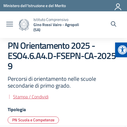
Vai ai contenuti
Vai al menu di navigazione
Vai al footer
Ministero dell'Istruzione e del Merito
Istituto Comprensivo
Gino Rossi Vairo - Agropoli
(SA)
Ap
PN Orientamento 2025 -
ESO4.6.A4.D-FSEPN-CA-2025-
9
Percorsi di orientamento nelle scuole
secondarie di primo grado.
Stampa / Condividi
Tipologia
PN Scuola e Competenze