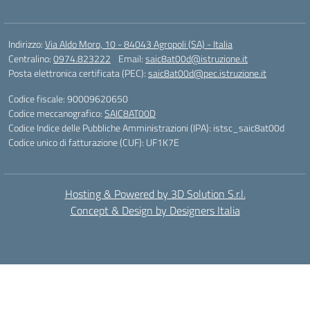
Indirizzo:
Via Aldo Moro, 10 - 84043 Agropoli (SA) - Italia
Centralino:
0974.823222
Email:
saic8at00d@istruzione.it
Posta elettronica certificata (PEC):
saic8at00d@pec.istruzione.it
Codice fiscale: 90009620650
Codice meccanografico:
SAIC8AT00D
Codice Indice delle Pubbliche Amministrazioni (IPA): istsc_saic8at00d
Codice unico di fatturazione (CUF): UF1K7E
Hosting & Powered by 3D Solution S.r.l.
Concept & Design by Designers Italia