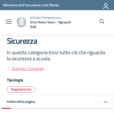
Vai ai contenuti
Vai al menu di navigazione
Vai al footer
Ministero dell'Istruzione e del Merito
Istituto Comprensivo
Gino Rossi Vairo - Agropoli
(SA)
Sicurezza
In questa categoria trovi tutto ciò che riguarda
la sicurezza a scuola.
Stampa / Condividi
Tipologia
Regolamento
Indice della pagina