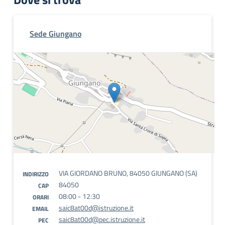
Sede Giungano
VIA GIORDANO BRUNO, 84050 GIUNGANO (SA)
INDIRIZZO
84050
CAP
08:00 - 12:30
ORARI
saic8at00d@istruzione.it
EMAIL
saic8at00d@pec.istruzione.it
PEC