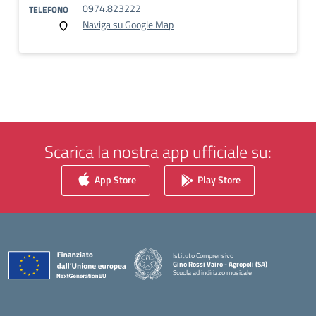
0974.823222
TELEFONO
Naviga su Google Map
Scarica la nostra app ufficiale su:
App Store
Play Store
Istituto Comprensivo
Gino Rossi Vairo - Agropoli (SA)
Scuola ad indirizzo musicale
— Visita la pagina iniziale della scuola