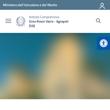
Vai ai contenuti
Vai al menu di navigazione
Vai al footer
Ministero dell'Istruzione e del Merito
Istituto Comprensivo
Gino Rossi Vairo - Agropoli
(SA)
Apr