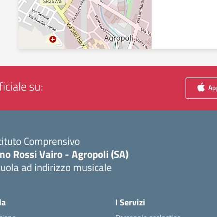
iciale su:
App
tituto Comprensivo
no Rossi Vairo - Agropoli (SA)
uola ad indirizzo musicale
Visita la pagina iniziale della scuola
la
I Servizi