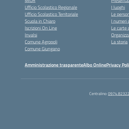
MIUR
Presenta
Ufficio Scolastico Regionale
I luoghi
Ufficio Scolastico Territoriale
Le perso
Scuola in Chiaro
I numeri 
Iscrizioni On Line
Le carte 
Invalsi
Organizz
Comune Agropoli
La storia
Comune Giungano
Amministrazione trasparente
Albo Online
Privacy Pol
Centralino:
0974.8232