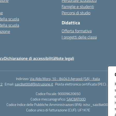
zione
Personale scolastico
Famiglie e studenti
ne
Percorsi di studio
della scuola
Didattica
della scuola
Offerta formativa
azione
I progetti delle classi
icy
Dichiarazione di accessibilità
Note legali
Indirizzo:
Via Aldo Moro, 10 - 84043 Agropoli (SA) - Italia
22
Email:
saic8at00d@istruzione.it
Posta elettronica certificata (PEC):
saic8
Codice fiscale: 90009620650
Codice meccanografico:
SAIC8AT00D
Codice Indice delle Pubbliche Amministrazioni (IPA): istsc_saic8at00d
Codice unico di fatturazione (CUF): UF1K7E