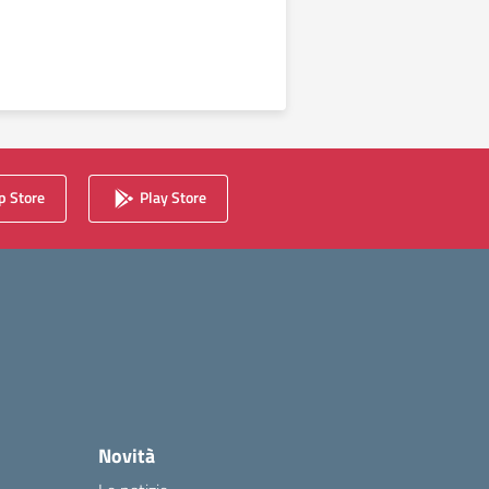
 Store
Play Store
Novità