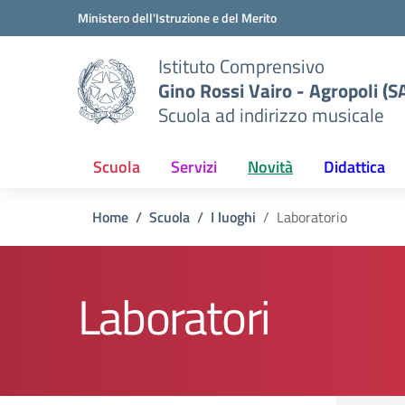
Vai ai contenuti
Vai al menu di navigazione
Vai al footer
Ministero dell'Istruzione e del Merito
Istituto Comprensivo
Gino Rossi Vairo - Agropoli (S
Scuola ad indirizzo musicale
Scuola
Servizi
Novità
Didattica
Home
Scuola
I luoghi
Laboratorio
Laboratori