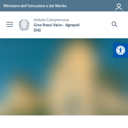
Vai ai contenuti
Vai al menu di navigazione
Vai al footer
Ministero dell'Istruzione e del Merito
Istituto Comprensivo
Gino Rossi Vairo - Agropoli
(SA)
Apr