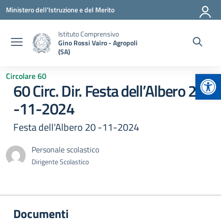
Vai ai contenuti
Vai al menu di navigazione
Vai al footer
Ministero dell'Istruzione e del Merito
Istituto Comprensivo
Gino Rossi Vairo - Agropoli
(SA)
Apr
Circolare 60
60 Circ. Dir. Festa dell’Albero 20
-11-2024
Festa dell'Albero 20 -11-2024
Personale scolastico
Dirigente Scolastico
Documenti