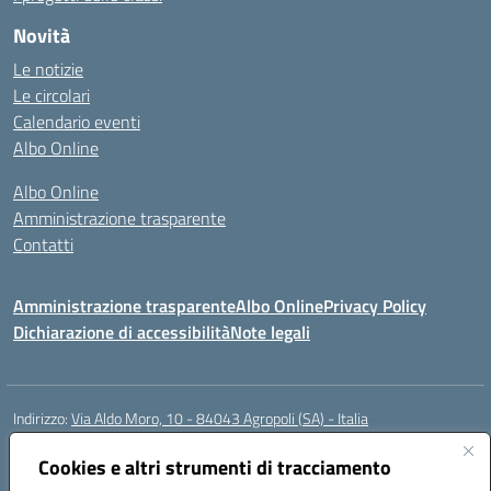
Novità
Le notizie
Le circolari
Calendario eventi
Albo Online
Albo Online
Amministrazione trasparente
Contatti
Amministrazione trasparente
Albo Online
Privacy Policy
Dichiarazione di accessibilità
Note legali
Indirizzo:
Via Aldo Moro, 10 - 84043 Agropoli (SA) - Italia
Centralino:
0974.823222
Email:
saic8at00d@istruzione.it
Posta elettronica certificata (PEC):
Cookies e altri strumenti di tracciamento
saic8at00d@pec.istruzione.it