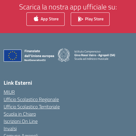
Scarica la nostra app ufficiale su:
App Store
Play Store
Istituto Comprensivo
Gino Rossi Vairo - Agropoli (SA)
Scuola ad indirizzo musicale
— Visita la pagina iniziale della scuola
Link Esterni
MIUR
Ufficio Scolastico Regionale
Ufficio Scolastico Territoriale
Scuola in Chiaro
Iscrizioni On Line
Invalsi
Comune Agropoli