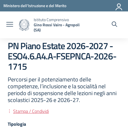
Vai ai contenuti
Vai al menu di navigazione
Vai al footer
Ministero dell'Istruzione e del Merito
Istituto Comprensivo
Gino Rossi Vairo - Agropoli
(SA)
PN Piano Estate 2026-2027 -
ESO4.6.A4.A-FSEPNCA-2026-
1715
Percorsi per il potenziamento delle
competenze, l’inclusione e la socialità nel
periodo di sospensione delle lezioni negli anni
scolastici 2025-26 e 2026-27.
Stampa / Condividi
Tipologia