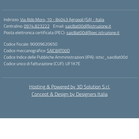
Indirizzo:
Via Aldo Moro, 10 - 84043 Agropoli (SA) - Italia
Centralino:
0974.823222
Email:
saic8at00d@istruzione.it
Posta elettronica certificata (PEC):
saic8at00d@pec.istruzione.it
Codice fiscale: 90009620650
Codice meccanografico:
SAIC8AT00D
Codice Indice delle Pubbliche Amministrazioni (IPA): istsc_saic8at00d
Codice unico di fatturazione (CUF): UF1K7E
Hosting & Powered by 3D Solution S.r.l.
Concept & Design by Designers Italia