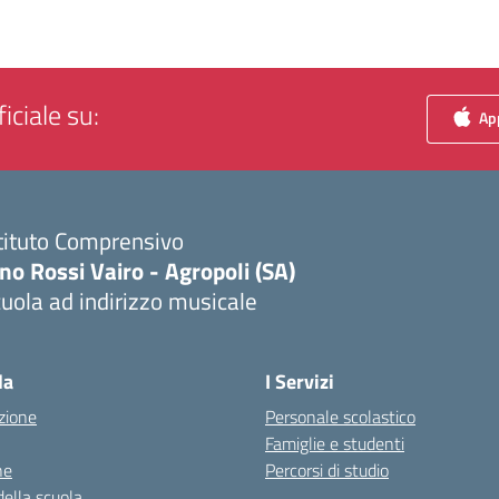
iciale su:
App
tituto Comprensivo
no Rossi Vairo - Agropoli (SA)
uola ad indirizzo musicale
Visita la pagina iniziale della scuola
la
I Servizi
zione
Personale scolastico
Famiglie e studenti
ne
Percorsi di studio
della scuola