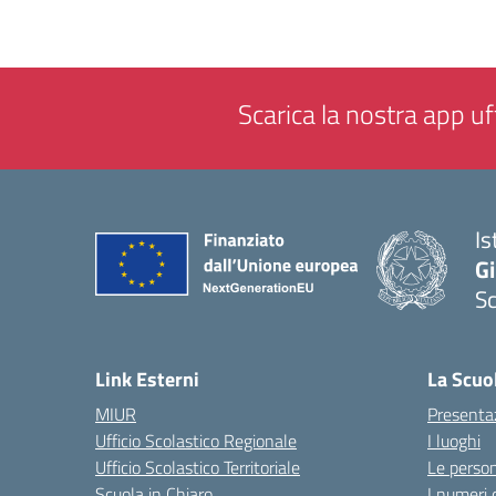
Scarica la nostra app uff
Is
Gi
Sc
— 
Link Esterni
La Scuo
MIUR
Presenta
Ufficio Scolastico Regionale
I luoghi
Ufficio Scolastico Territoriale
Le perso
Scuola in Chiaro
I numeri 