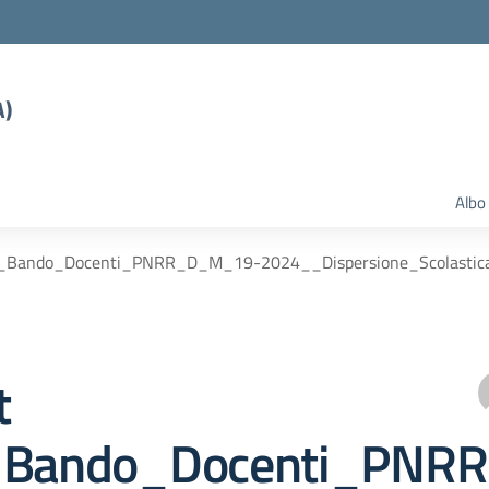
A)
Albo
ir_Bando_Docenti_PNRR_D_M_19-2024__Dispersione_Scolastic
t
r_Bando_Docenti_PN