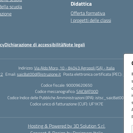
Didattica
della scuola
Offerta formativa
azione
I progetti delle classi
icy
Dichiarazione di accessibilità
Note legali
Indirizzo:
Via Aldo Moro, 10 - 84043 Agropoli (SA) - Italia
22
Email:
saic8at00d@istruzione.it
Posta elettronica certificata (PEC):
saic8
Codice fiscale: 90009620650
Codice meccanografico:
SAIC8AT00D
Codice Indice delle Pubbliche Amministrazioni (IPA): istsc_saic8at00d
Codice unico di fatturazione (CUF): UF1K7E
Hosting & Powered by 3D Solution S.r.l.