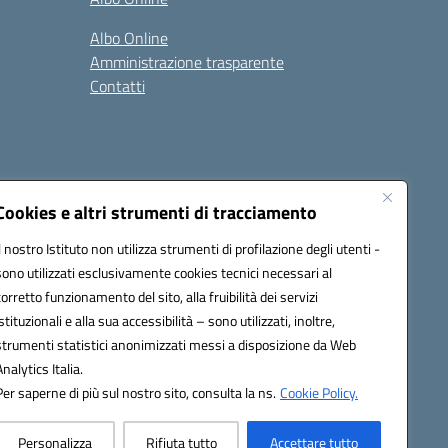
Albo Online
Amministrazione trasparente
Contatti
Cookies e altri strumenti di tracciamento
Il nostro Istituto non utilizza strumenti di profilazione degli utenti -
at00d@pec.istruzione.it
sono utilizzati esclusivamente cookies tecnici necessari al
corretto funzionamento del sito, alla fruibilità dei servizi
istituzionali e alla sua accessibilità – sono utilizzati, inoltre,
strumenti statistici anonimizzati messi a disposizione da Web
Analytics Italia.
Per saperne di più sul nostro sito, consulta la ns.
Cookie Policy.
Personalizza
Rifiuta tutto
Accettare tutto