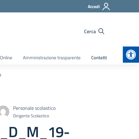
Accedi
Cerca
Apr
 Online
Amministrazione trasparente
Contatti
a
Personale scolastico
Dirigente Scolastico
RR_D_M_19-