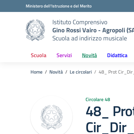
Vai ai contenuti
Vai al menu di navigazione
Vai al footer
Ministero dell'Istruzione e del Merito
Istituto Comprensivo
Gino Rossi Vairo - Agropoli (S
Scuola ad indirizzo musicale
Scuola
Servizi
Novità
Didattica
Home
Novità
Le circolari
48_ Prot Cir_D
Circolare 48
48_ Pro
Cir_Di